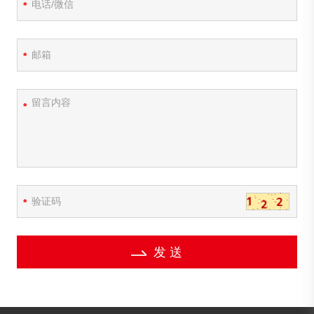
*
*
*
*
发 送