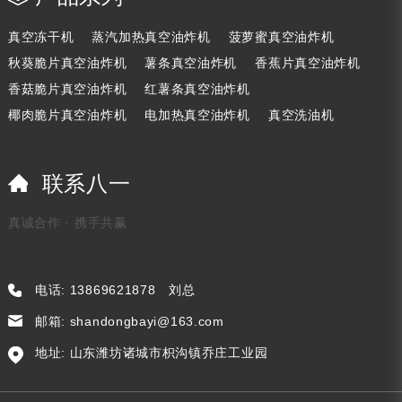
真空冻干机
蒸汽加热真空油炸机
菠萝蜜真空油炸机
秋葵脆片真空油炸机
薯条真空油炸机
香蕉片真空油炸机
香菇脆片真空油炸机
红薯条真空油炸机
椰肉脆片真空油炸机
电加热真空油炸机
真空洗油机
联系八一
真诚合作 · 携手共赢
电话:
13869621878
刘总
邮箱:
shandongbayi@163.com
地址: 山东潍坊诸城市枳沟镇乔庄工业园